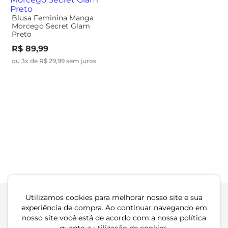
Blusa Feminina Manga
Blusa Manga Curta
Morcego Secret Glam
Feminina Plus Size Secret
Preto
Glam Preto
R$ 89,99
R$ 69,99
ou 3x de R$ 29,99 sem juros
ou 2x de R$ 34,99 sem juros
-48%
Blusa Manga Longa Ribana
Blusa Feminina Manga
Canelada Secret Glam
Curta Viscotricot Secret
Amarelo
Glam Azul
R$ 54,99
R$ 114,99
R$ 104,99
ou 1x de R$ 54,99 sem juros
ou 3x de R$ 38,33 sem juros
Utilizamos cookies para melhorar nosso site e sua
experiência de compra. Ao continuar navegando em
nosso site você está de acordo com a nossa política
Atendimento
Dúvidas
Trocas
Conta