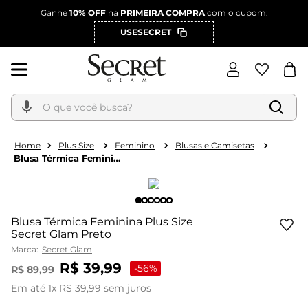
Ganhe
10% OFF
na
PRIMEIRA COMPRA
com o cupom:
USESECRET
O que você busca?
Plus Size
Feminino
Blusas e Camisetas
Blusa Térmica Feminina
Plus Size Secret Glam
Preto
Blusa Térmica Feminina Plus Size
Secret Glam Preto
Marca:
Secret Glam
R$
39
,
99
-
56%
R$
89
,
99
Em até
1
x
R$
39
,
99
sem juros