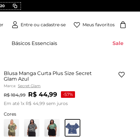
20
Meus favoritos
er
Básicos Essenciais
Sale
Blusa Manga Curta Plus Size Secret
Glam Azul
Marca:
Secret Glam
R$
44
,
99
-
57%
R$
104
,
99
Em até
1
x
R$
44
,
99
sem juros
Cores