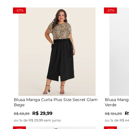
-57%
-57%
Blusa Manga Curta Plus Size Secret Glam
Blusa Manga
Bege
Verde
R$ 29,99
R
R$ 69,99
R$ 104,99
ou 1x de R$ 29,99 sem juros
ou 1x de R$ 4