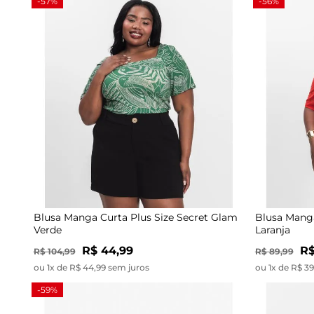
-57%
-56%
Blusa Manga Curta Plus Size Secret Glam
Blusa Manga
Verde
Laranja
R$ 44,99
R$
R$ 104,99
R$ 89,99
ou 1x de R$ 44,99 sem juros
ou 1x de R$ 3
-59%