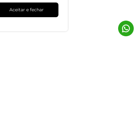
Aceitar e fechar
lus Size
Blusa Manga Curta Feminina Plus Size
Secret Glam Preto
R$ 69,99
ou 2x de R$ 34,99 sem juros
-61%