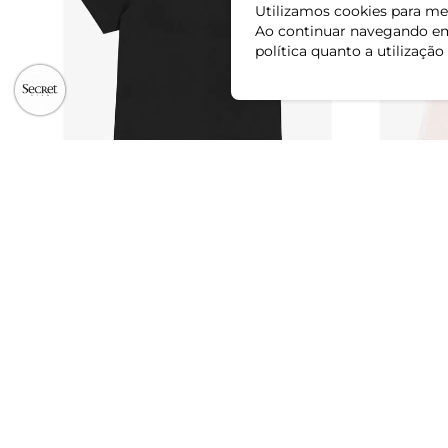
Utilizamos cookies para mel
Ao continuar navegando em
política quanto a utilização
Blusa Manga Curta Feminina Plus Size
Blusa Manga
Secret Glam Preto
Secret Beg
R$ 44,99
R$ 99,99
R$ 114,99
ou 1x de R$ 44,99 sem juros
ou 3x de R$ 3
-57%
-60%