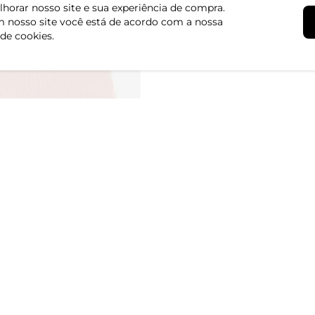
horar nosso site e sua experiência de compra.
 nosso site você está de acordo com a nossa
 de cookies.
 Curta Feminina Plus Size
Blusa Manga Curta Feminina P
e
Secret Glam Rosa
R$ 69,99
3,33 sem juros
ou 2x de R$ 34,99 sem juros
-57%