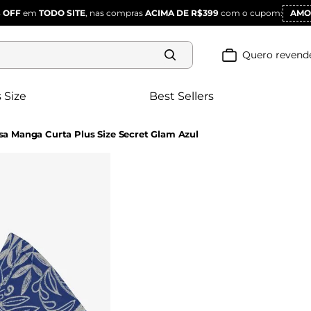
 OFF
em
TODO SITE
, nas compras
ACIMA DE R$399
com o cupom:
AMO
Quero revend
 Size
Best Sellers
sa Manga Curta Plus Size Secret Glam Azul