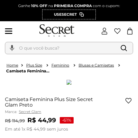
Ganhe
10% OFF
na
PRIMEIRA COMPRA
com o cupom:
USESECRET
O que você busca?
Plus Size
Feminino
Blusas e Camisetas
Camiseta Feminina
Plus Size Secret Glam
Preto
Camiseta Feminina Plus Size Secret
Glam Preto
Marca:
Secret Glam
R$
44
,
99
-
61%
R$
114
,
99
Em até
1
x
R$
44
,
99
sem juros