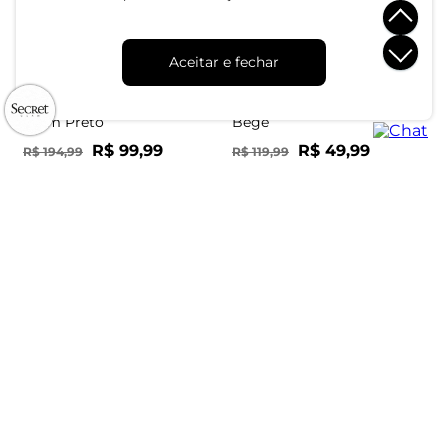
ou 3x de R$ 29,99 sem juros
ou 2x de R$ 34,99 sem juros
-49%
-58%
Aceitar e fechar
Blusa Feminina Manga
Blusa Feminina Plus Size
Bufante Plus Size Secret
Manga 7/8 Secret Glam
Glam Preto
Bege
R$ 99,99
R$ 49,99
R$ 194,99
R$ 119,99
ou 3x de R$ 33,33 sem juros
ou 1x de R$ 49,99 sem juros
Blusa Feminina Plus Size
Secret Glam Preto
Blusa Feminina Manga
Raglan Secret Glam Preto
R$ 89,99
R$ 104,99
ou 3x de R$ 29,99 sem juros
ou 3x de R$ 34,99 sem juros