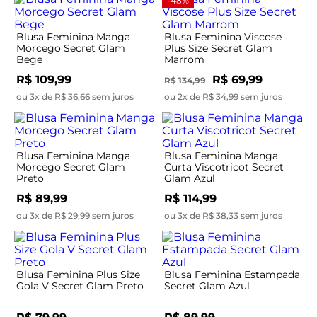
-48%
Blusa Feminina Manga
Blusa Feminina Viscose
Morcego Secret Glam
Plus Size Secret Glam
Bege
Marrom
R$ 109,99
R$ 69,99
R$ 134,99
ou 3x de R$ 36,66 sem juros
ou 2x de R$ 34,99 sem juros
Blusa Feminina Manga
Blusa Feminina Manga
Morcego Secret Glam
Curta Viscotricot Secret
Preto
Glam Azul
R$ 89,99
R$ 114,99
ou 3x de R$ 29,99 sem juros
ou 3x de R$ 38,33 sem juros
Blusa Feminina Plus Size
Blusa Feminina Estampada
Gola V Secret Glam Preto
Secret Glam Azul