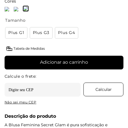
Cores
Tamanho
Plus G1
Plus G3
Plus G4
Tabela de Medidas
Adicionar ao carrinho
Não sei meu CEP
Descrição do produto
A Blusa Feminina Secret Glam é pura sofisticação e