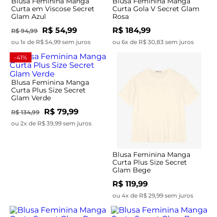
Blusa Feminina Manga
Blusa Feminina Manga
Curta em Viscose Secret
Curta Gola V Secret Glam
Glam Azul
Rosa
R$ 54,99
R$ 184,99
R$ 94,99
ou 1x de R$ 54,99 sem juros
ou 6x de R$ 30,83 sem juros
-41%
Blusa Feminina Manga
Curta Plus Size Secret
Glam Verde
R$ 79,99
R$ 134,99
ou 2x de R$ 39,99 sem juros
Blusa Feminina Manga
Curta Plus Size Secret
Glam Bege
R$ 119,99
ou 4x de R$ 29,99 sem juros