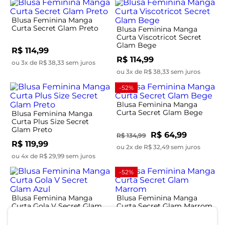
Blusa Feminina Manga
Curta Secret Glam Preto
Blusa Feminina Manga
Curta Viscotricot Secret
Glam Bege
R$ 114,99
R$ 114,99
ou 3x de R$ 38,33 sem juros
ou 3x de R$ 38,33 sem juros
-52%
Blusa Feminina Manga
Curta Secret Glam Bege
Blusa Feminina Manga
Curta Plus Size Secret
Glam Preto
R$ 64,99
R$ 134,99
R$ 119,99
ou 2x de R$ 32,49 sem juros
ou 4x de R$ 29,99 sem juros
-52%
Blusa Feminina Manga
Blusa Feminina Manga
Curta Gola V Secret Glam
Curta Secret Glam Marrom
Azul