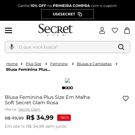
Ganhe
10% OFF
na
PRIMEIRA COMPRA
com o cupom:
USESECRET
O que você busca?
Plus Size
Feminino
Blusas e Camisetas
Blusa Feminina Plus
Size Em Malha Soft
Secret Glam Rosa
Blusa Feminina Plus Size Em Malha
Soft Secret Glam Rosa
Marca:
Secret Glam
R$
34
,
99
-
56%
R$
79
,
99
Em até
1
x
R$
34
,
99
sem juros