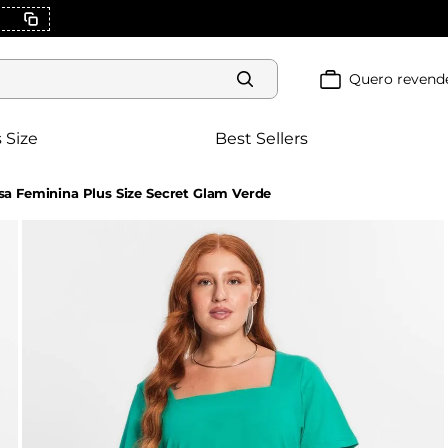
Pague com
PIX
e ganhe
5% OFF
ou parcele
SEM JUROS
no
CARTÃO
Quero revend
 Size
Best Sellers
sa Feminina Plus Size Secret Glam Verde