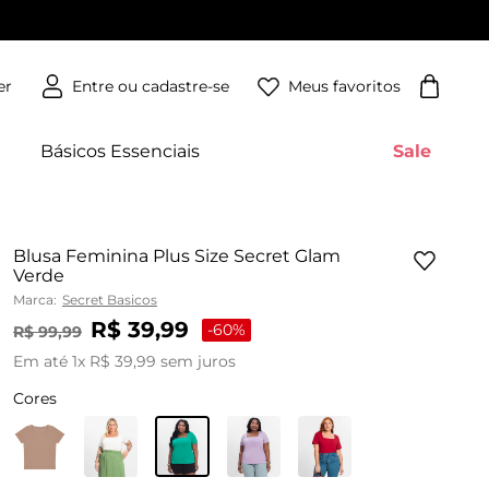
Meus favoritos
er
Básicos Essenciais
Sale
Blusa Feminina Plus Size Secret Glam
Verde
Marca:
Secret Basicos
R$
39
,
99
-
60%
R$
99
,
99
Em até
1
x
R$
39
,
99
sem juros
Cores