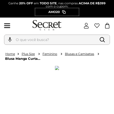
Ganhe
20% OFF
em
TODO SITE
, nas compras
ACIMA DE R$399
com o cupom:
AMO20
O que você busca?
Plus Size
Feminino
Blusas e Camisetas
Blusa Manga Curta
Feminina Plus Size
Secret Glam Preto