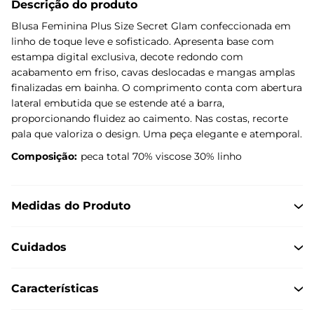
Descrição do produto
Blusa Feminina Plus Size Secret Glam confeccionada em
linho de toque leve e sofisticado. Apresenta base com
estampa digital exclusiva, decote redondo com
acabamento em friso, cavas deslocadas e mangas amplas
finalizadas em bainha. O comprimento conta com abertura
lateral embutida que se estende até a barra,
proporcionando fluidez ao caimento. Nas costas, recorte
pala que valoriza o design. Uma peça elegante e atemporal.
Composição:
peca total 70% viscose 30% linho
Medidas do Produto
Cuidados
Características