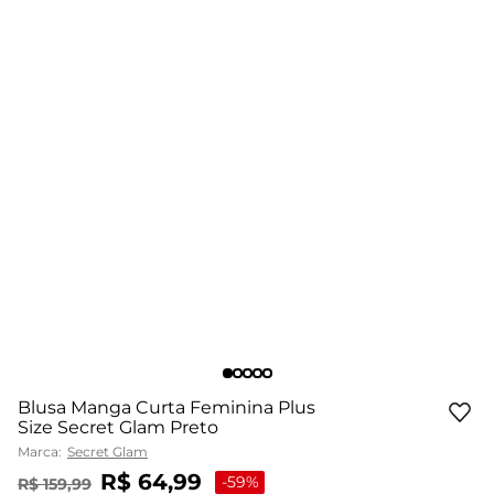
Blusa Manga Curta Feminina Plus
Size Secret Glam Preto
Marca:
Secret Glam
R$
64
,
99
-
59%
R$
159
,
99