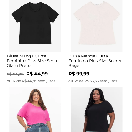
Blusa Manga Curta
Blusa Manga Curta
Feminina Plus Size Secret
Feminina Plus Size Secret
Glam Preto
Bege
R$ 44,99
R$ 99,99
R$ 114,99
ou 1x de R$ 44,99 sem juros
ou 3x de R$ 33,33 sem juros