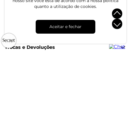
nosso site você está de acordo com a nossa política
quanto a utilização de cookies.
Institucional
Quem Somos
Aceitar e fechar
Atendimento
Políticas de Privacidade
Formas de Pagamento
Dúvidas Frequentes
Trocas e Devoluções
Formas de Entrega
Fale conosco pelo WhatsApp
Trocas e Devoluções
Segunda à sexta das 8:00 às 17:00
Regulamento de Promoções
Quero Revender
Canal de Denúncias | Ética