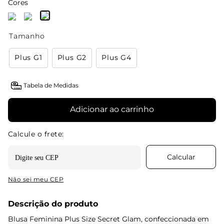
Cores
Tamanho
Plus G1
Plus G2
Plus G4
Tabela de Medidas
Adicionar ao carrinho
Não sei meu CEP
Descrição do produto
Blusa Feminina Plus Size Secret Glam, confeccionada em