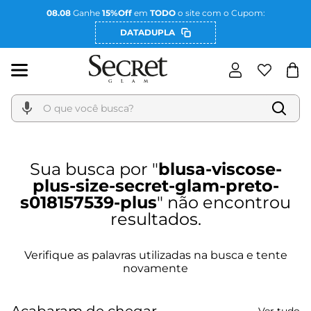
08.08
Ganhe
15%Off
em
TODO
o site com o Cupom:
DATADUPLA
O que você busca?
blusa-viscose-
plus-size-secret-glam-preto-
s018157539-plus
Acabaram de chegar
Ver tudo