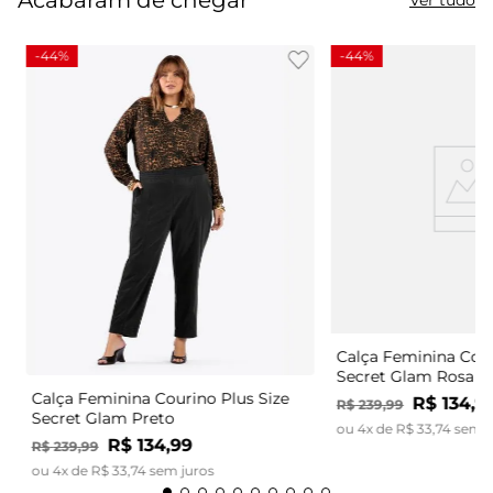
-
44%
-
44%
Calça Feminina Cour
Secret Glam Rosa
Calça Feminina Courino Plus Size
R$
134
,
9
R$
239
,
99
Secret Glam Preto
ou
4
x de
R$
33
,
74
sem j
R$
134
,
99
R$
239
,
99
ou
4
x de
R$
33
,
74
sem juros