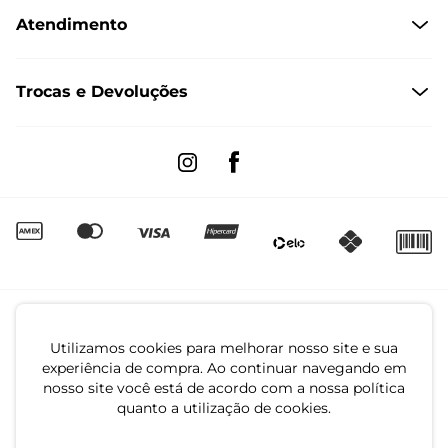
Atendimento
Políticas de Privacidade
Formas de Pagamento
Dúvidas Frequentes
Trocas e Devoluções
Formas de Entrega
Fale conosco pelo WhatsApp
Trocas e Devoluções
Segunda à sexta das 8:00 às 17:00
Regulamento de Promoções
Quero Revender
Canal de Denúncias | Ética
Utilizamos cookies para melhorar nosso site e sua
experiência de compra. Ao continuar navegando em
nosso site você está de acordo com a nossa política
quanto a utilização de cookies.