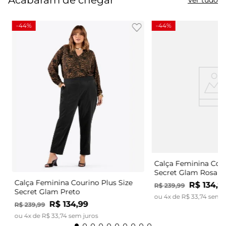
-
44%
-
44%
Calça Feminina Cour
Secret Glam Rosa
Calça Feminina Courino Plus Size
R$
134
,
9
R$
239
,
99
Secret Glam Preto
ou
4
x de
R$
33
,
74
sem j
R$
134
,
99
R$
239
,
99
ou
4
x de
R$
33
,
74
sem juros