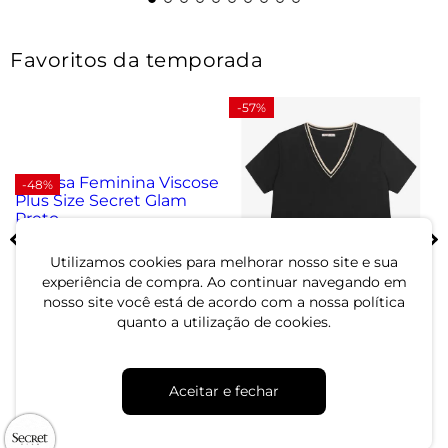
Favoritos da temporada
-57%
-48%
Blusa Feminina Viscose
Plus Size Secret Glam Preto
Utilizamos cookies para melhorar nosso site e sua
experiência de compra. Ao continuar navegando em
R$ 54,99
R$ 104,99
nosso site você está de acordo com a nossa política
Blusa Manga Curta Pluz
ou 1x de R$ 54,99 sem juros
quanto a utilização de cookies.
Size Secret Glam Preto
R$ 44,99
R$ 104,99
Aceitar e fechar
ou 1x de R$ 44,99 sem juros