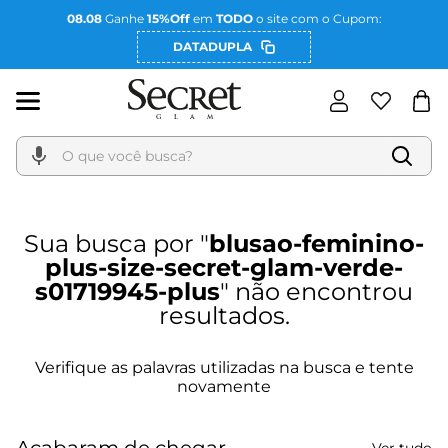
08.08
Ganhe
15%Off
em
TODO
o site com o Cupom:
DATADUPLA
O que você busca?
blusao-feminino-
plus-size-secret-glam-verde-
s01719945-plus
Acabaram de chegar
Ver tudo