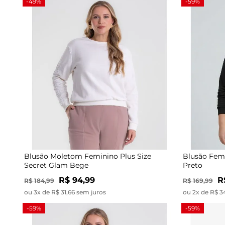
-49%
-59%
Blusão Moletom Feminino Plus Size
Blusão Femi
Secret Glam Bege
Preto
R$ 94,99
R
R$ 184,99
R$ 169,99
ou 3x de R$ 31,66 sem juros
ou 2x de R$ 3
-59%
-59%