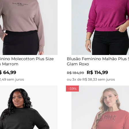
nino Molecotton Plus Size
Blusão Feminino Malhão Plus S
m Marrom
Glam Roxo
$ 64,99
R$ 114,99
R$ 184,99
2,49 sem juros
ou 3x de R$ 38,33 sem juros
-59%