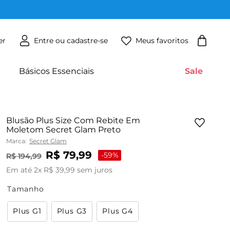
Meus favoritos
er
Básicos Essenciais
Sale
Blusão Plus Size Com Rebite Em
Moletom Secret Glam Preto
Marca:
Secret Glam
R$
79
,
99
-
59%
R$
194
,
99
Em até
2
x
R$
39
,
99
sem juros
Tamanho
Plus G1
Plus G3
Plus G4