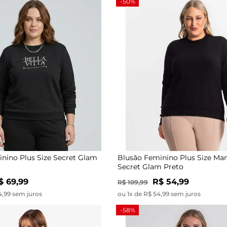
-50%
nino Plus Size Secret Glam
Blusão Feminino Plus Size Ma
Secret Glam Preto
$ 69,99
R$ 54,99
R$ 109,99
4,99 sem juros
ou 1x de R$ 54,99 sem juros
-58%