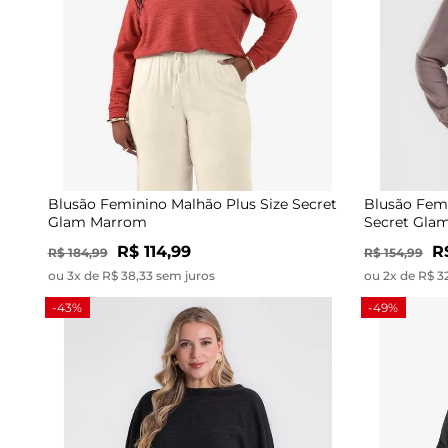
Blusão Feminino Malhão Plus Size Secret
Blusão Femi
Glam Marrom
Secret Gla
R$ 114,99
R
R$ 184,99
R$ 154,99
ou 3x de R$ 38,33 sem juros
ou 2x de R$ 3
-43%
-49%