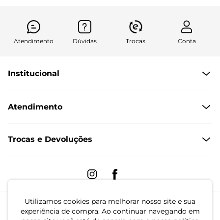
Atendimento
Dúvidas
Trocas
Conta
Institucional
Quem Somos
Atendimento
Políticas de Privacidade
Formas de Pagamento
Dúvidas Frequentes
Trocas e Devoluções
Formas de Entrega
Fale conosco pelo WhatsApp
Trocas e Devoluções
Segunda à sexta das 8:00 às 17:00
Regulamento de Promoções
Quero Revender
Utilizamos cookies para melhorar nosso site e sua
Canal de Denúncias | Ética
experiência de compra. Ao continuar navegando em