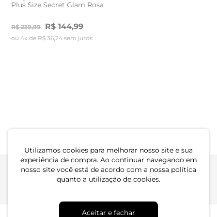
Plus Size Secret Glam Rosa
Plus Size Secret Glam
Marrom
R$ 144,99
R$ 94,99
R$ 239,99
R$ 184,99
ou 4x de R$ 36,24 sem juros
ou 3x de R$ 31,66 sem juros
Calça Feminina Pantalona
Calça Feminina Reta Com
Viscose Secret Glam Azul
Cinto Secret Glam Azul
R$ 184,99
R$ 264,99
ou 6x de R$ 30,83 sem juros
ou 6x de R$ 44,16 sem juros
Utilizamos cookies para melhorar nosso site e sua
experiência de compra. Ao continuar navegando em
nosso site você está de acordo com a nossa política
quanto a utilização de cookies.
Atendimento
Dúvidas
Trocas
Conta
Aceitar e fechar