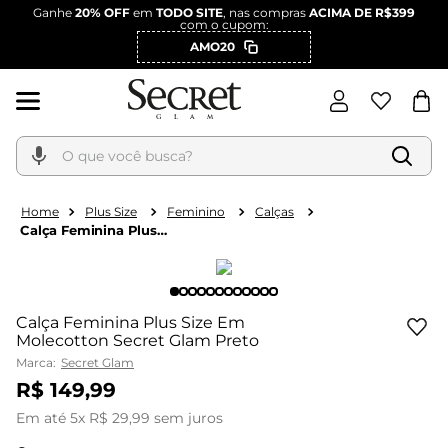
Ganhe
20% OFF
em
TODO SITE
, nas compras
ACIMA DE R$399
com o cupom:
AMO20
O que você busca?
Plus Size
Feminino
Calças
Calça Feminina Plus
Size Em Molecotton
Secret Glam Preto
Calça Feminina Plus Size Em
Molecotton Secret Glam Preto
Marca:
Secret Glam
R$
149
,
99
Em até
5
x
R$
29
,
99
sem juros