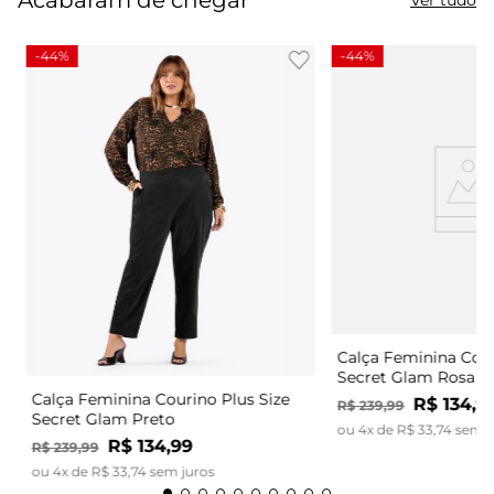
-
44%
-
44%
Calça Feminina Cour
Secret Glam Rosa
Calça Feminina Courino Plus Size
R$
134
,
9
R$
239
,
99
Secret Glam Preto
ou
4
x de
R$
33
,
74
sem j
R$
134
,
99
R$
239
,
99
ou
4
x de
R$
33
,
74
sem juros