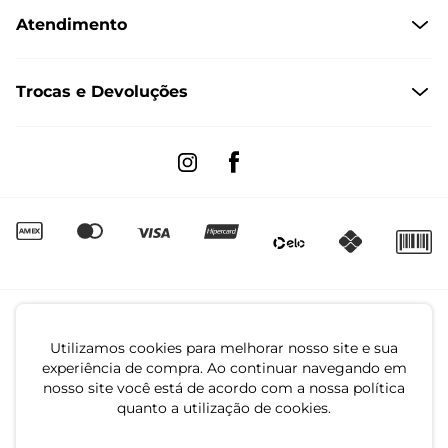
Atendimento
Políticas de Privacidade
Formas de Pagamento
Dúvidas Frequentes
Trocas e Devoluções
Formas de Entrega
Fale conosco pelo WhatsApp
Trocas e Devoluções
Segunda à sexta das 8:00 às 17:00
Regulamento de Promoções
Quero Revender
Canal de Denúncias | Ética
Utilizamos cookies para melhorar nosso site e sua
experiência de compra. Ao continuar navegando em
nosso site você está de acordo com a nossa política
quanto a utilização de cookies.