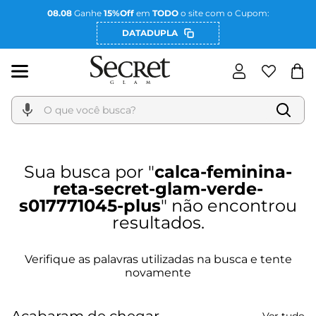
08.08
Ganhe
15%Off
em
TODO
o site com o Cupom:
DATADUPLA
O que você busca?
calca-feminina-
reta-secret-glam-verde-
s017771045-plus
Acabaram de chegar
Ver tudo