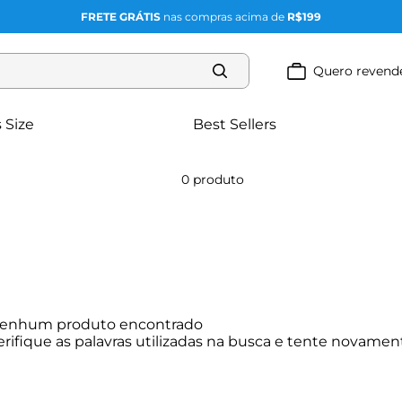
FRETE GRÁTIS
nas compras acima de
R$199
Quero revend
 Size
Best Sellers
0
produto
enhum produto encontrado