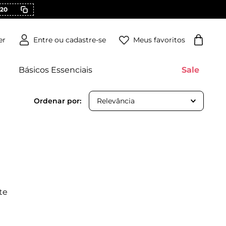
20
Meus favoritos
er
Básicos Essenciais
Sale
Relevância