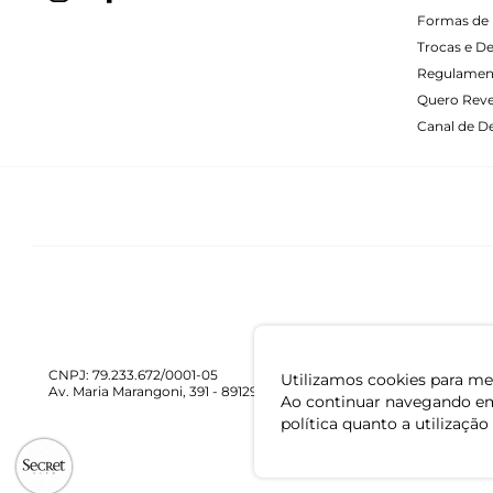
Formas de 
Trocas e D
Regulamen
Quero Rev
Canal de De
CNPJ: 79.233.672/0001-05
Utilizamos cookies para mel
Av. Maria Marangoni, 391 - 89129-080 - Luiz Alves - SC
Ao continuar navegando em
política quanto a utilização