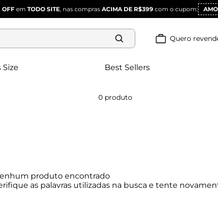
 OFF
em
TODO SITE
, nas compras
ACIMA DE R$399
com o cupom:
AMO
Quero revend
 Size
Best Sellers
0
produto
enhum produto encontrado