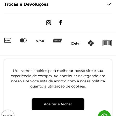
Trocas e Devoluções
Formas de Entrega
Fale conosco pelo WhatsApp
Trocas e Devoluções
Segunda à sexta das 8:00 às 17:00
Regulamento de Promoções
Quero Revender
Canal de Denúncias | Ética
Utilizamos cookies para melhorar nosso site e sua
experiência de compra. Ao continuar navegando em
nosso site você está de acordo com a nossa política
quanto a utilização de cookies.
CNPJ: 79.233.672/0001-05
Aceitar e fechar
Av. Maria Marangoni, 391 - 89129-080 - Luiz Alves - SC