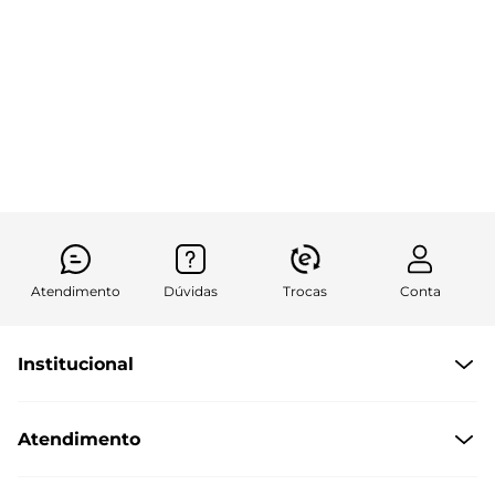
Atendimento
Dúvidas
Trocas
Conta
Institucional
Quem Somos
Atendimento
Políticas de Privacidade
Formas de Pagamento
Dúvidas Frequentes