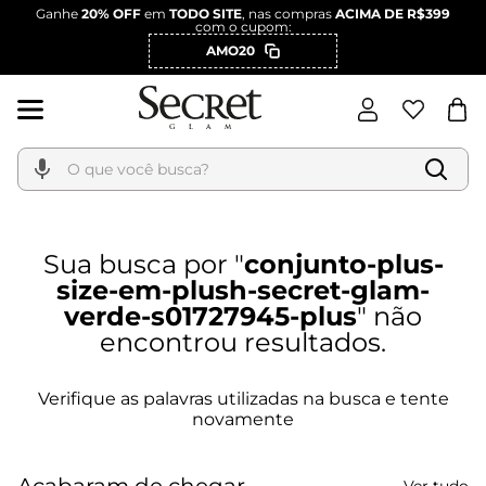
Ganhe
20% OFF
em
TODO SITE
, nas compras
ACIMA DE R$399
com o cupom:
AMO20
O que você busca?
conjunto-plus-
size-em-plush-secret-glam-
verde-s01727945-plus
Acabaram de chegar
Ver tudo