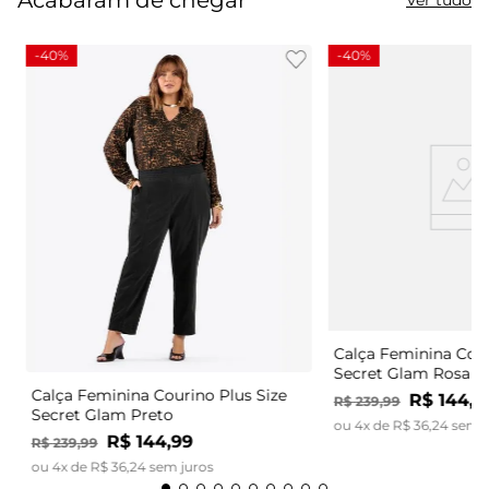
-
40%
-
40%
Calça Feminina Cour
Secret Glam Rosa
Calça Feminina Courino Plus Size
R$
144
,
9
R$
239
,
99
Secret Glam Preto
ou
4
x de
R$
36
,
24
sem j
R$
144
,
99
R$
239
,
99
ou
4
x de
R$
36
,
24
sem juros