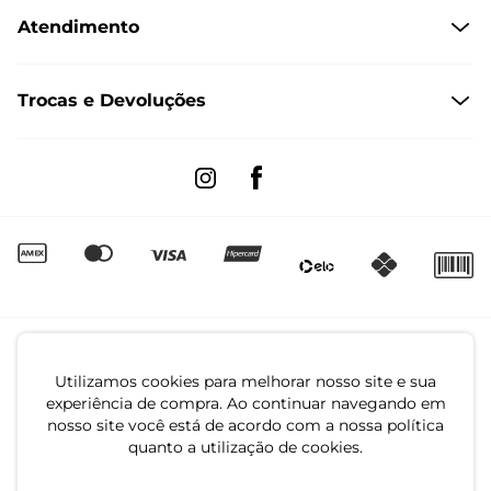
Atendimento
Políticas de Privacidade
Formas de Pagamento
Dúvidas Frequentes
Trocas e Devoluções
Formas de Entrega
Fale conosco pelo WhatsApp
Trocas e Devoluções
Segunda à sexta das 8:00 às 17:00
Regulamento de Promoções
Quero Revender
Canal de Denúncias | Ética
Utilizamos cookies para melhorar nosso site e sua
experiência de compra. Ao continuar navegando em
nosso site você está de acordo com a nossa política
quanto a utilização de cookies.