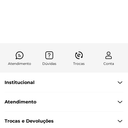
Atendimento
Dúvidas
Trocas
Conta
Institucional
Quem Somos
Atendimento
Políticas de Privacidade
Formas de Pagamento
Dúvidas Frequentes
Trocas e Devoluções
Formas de Entrega
Fale conosco pelo WhatsApp