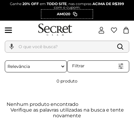
Ganhe
20% OFF
em
TODO SITE
, nas compras
ACIMA DE R$399
com o cupom:
AMO20
O que você busca?
Filtrar
Relevância
0
produto
Nenhum produto encontrado