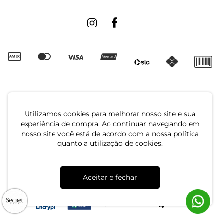
Trocas e Devoluções
Segunda à sexta das 8:00 às 17:00
Regulamento de Promoções
Quero Revender
Canal de Denúncias | Ética
Utilizamos cookies para melhorar nosso site e sua
experiência de compra. Ao continuar navegando em
nosso site você está de acordo com a nossa política
quanto a utilização de cookies.
CNPJ: 79.233.672/0001-05
Aceitar e fechar
Av. Maria Marangoni, 391 - 89129-080 - Luiz Alves - SC