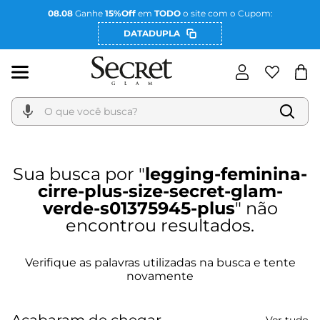
08.08
Ganhe
15%Off
em
TODO
o site com o Cupom:
DATADUPLA
O que você busca?
legging-feminina-
cirre-plus-size-secret-glam-
verde-s01375945-plus
Acabaram de chegar
Ver tudo