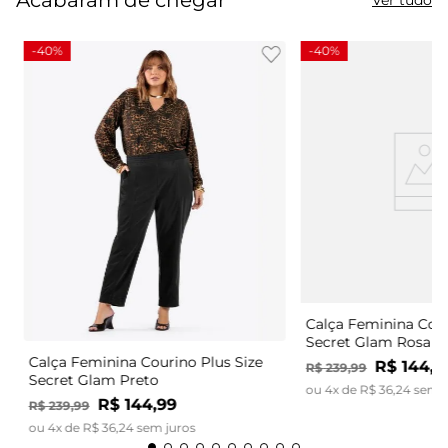
-
40%
-
40%
Calça Feminina Cour
Secret Glam Rosa
Calça Feminina Courino Plus Size
R$
144
,
9
R$
239
,
99
Secret Glam Preto
ou
4
x de
R$
36
,
24
sem j
R$
144
,
99
R$
239
,
99
ou
4
x de
R$
36
,
24
sem juros