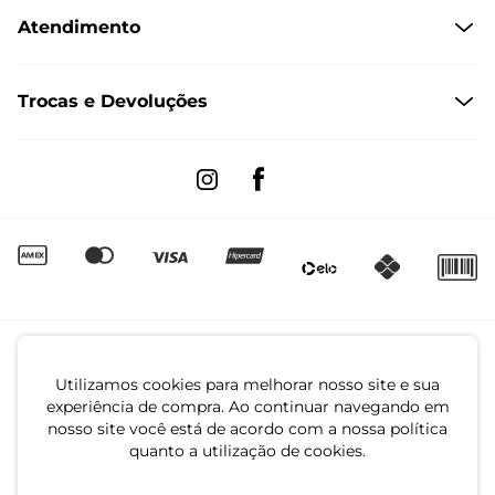
Atendimento
Políticas de Privacidade
Formas de Pagamento
Dúvidas Frequentes
Trocas e Devoluções
Formas de Entrega
Fale conosco pelo WhatsApp
Trocas e Devoluções
Segunda à sexta das 8:00 às 17:00
Regulamento de Promoções
Quero Revender
Canal de Denúncias | Ética
Utilizamos cookies para melhorar nosso site e sua
experiência de compra. Ao continuar navegando em
nosso site você está de acordo com a nossa política
quanto a utilização de cookies.