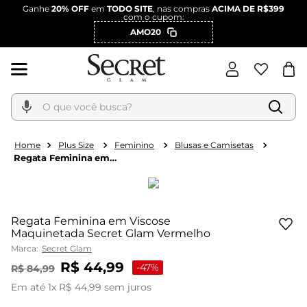
Ganhe
20% OFF
em
TODO SITE
, nas compras
ACIMA DE R$399
com o cupom:
AMO20
O que você busca?
Plus Size
Feminino
Blusas e Camisetas
Regata Feminina em
Viscose Maquinetada
Secret Glam Vermelho
Regata Feminina em Viscose
Maquinetada Secret Glam Vermelho
Marca:
Secret Glam
R$
44
,
99
-
47%
R$
84
,
99
Em até
1
x
R$
44
,
99
sem juros