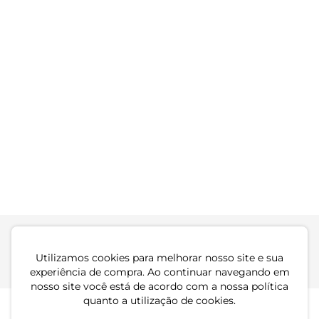
Preto
R$ 44,99
R$ 79,99
R$ 124,99
ou 1x de R$ 44,99 sem juros
ou 4x de R$ 31,24 sem juros
Regata Feminina
Regata Feminina
Estampada Secret Glam
Estampada Viscose Secret
Verde
Glam Bege
R$ 124,99
R$ 84,99
ou 4x de R$ 31,24 sem juros
ou 2x de R$ 42,49 sem juros
Utilizamos cookies para melhorar nosso site e sua
Atendimento
Dúvidas
Trocas
Conta
experiência de compra. Ao continuar navegando em
nosso site você está de acordo com a nossa política
quanto a utilização de cookies.
Institucional