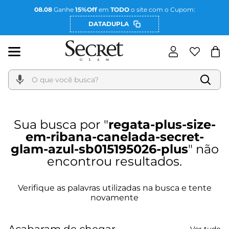
08.08
Ganhe
15%Off
em
TODO
o site com o Cupom:
DATADUPLA
O que você busca?
regata-plus-size-
em-ribana-canelada-secret-
glam-azul-sb015195026-plus
Acabaram de chegar
Ver tudo