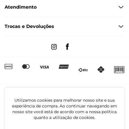
Atendimento
Políticas de Privacidade
Formas de Pagamento
Dúvidas Frequentes
Trocas e Devoluções
Formas de Entrega
Fale conosco pelo WhatsApp
Trocas e Devoluções
Segunda à sexta das 8:00 às 17:00
Regulamento de Promoções
Quero Revender
Canal de Denúncias | Ética
Utilizamos cookies para melhorar nosso site e sua
experiência de compra. Ao continuar navegando em
nosso site você está de acordo com a nossa política
quanto a utilização de cookies.