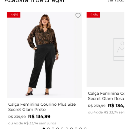
-
44%
-
44%
Calça Feminina Cour
Secret Glam Rosa
Calça Feminina Courino Plus Size
R$
134
,
9
R$
239
,
99
Secret Glam Preto
ou
4
x de
R$
33
,
74
sem j
R$
134
,
99
R$
239
,
99
ou
4
x de
R$
33
,
74
sem juros