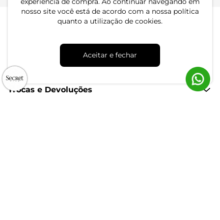
experiência de compra. Ao continuar navegando em
nosso site você está de acordo com a nossa política
quanto a utilização de cookies.
Institucional
Quem Somos
Aceitar e fechar
Atendimento
Políticas de Privacidade
Formas de Pagamento
Dúvidas Frequentes
Trocas e Devoluções
Formas de Entrega
Fale conosco pelo WhatsApp
Trocas e Devoluções
Segunda à sexta das 8:00 às 17:00
Regulamento de Promoções
Quero Revender
Canal de Denúncias | Ética