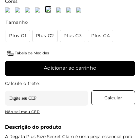
Cores
Tamanho
Plus G1
Plus G2
Plus G3
Plus G4
Tabela de Medidas
Adicionar ao carrinho
Não sei meu CEP
Descrição do produto
A Regata Plus Size Secret Glam é uma peça essencial para