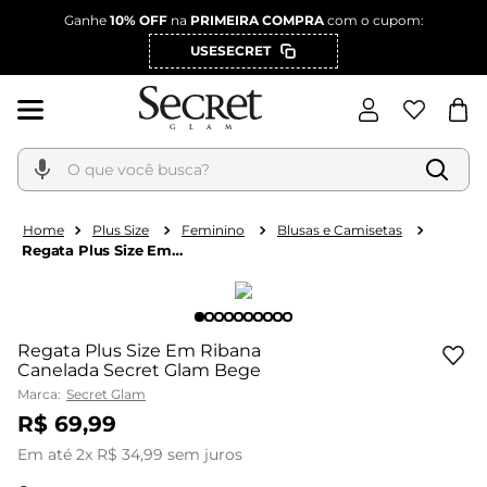
Ganhe
10% OFF
na
PRIMEIRA COMPRA
com o cupom:
USESECRET
O que você busca?
Plus Size
Feminino
Blusas e Camisetas
Regata Plus Size Em
Ribana Canelada Secret
Glam Bege
Regata Plus Size Em Ribana
Canelada Secret Glam Bege
Marca:
Secret Glam
R$
69
,
99
Em até
2
x
R$
34
,
99
sem juros