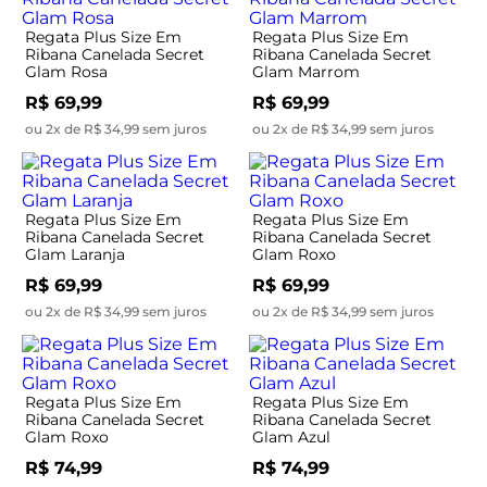
Regata Plus Size Em
Regata Plus Size Em
Ribana Canelada Secret
Ribana Canelada Secret
Glam Rosa
Glam Marrom
R$ 69,99
R$ 69,99
ou 2x de R$ 34,99 sem juros
ou 2x de R$ 34,99 sem juros
Regata Plus Size Em
Regata Plus Size Em
Ribana Canelada Secret
Ribana Canelada Secret
Glam Laranja
Glam Roxo
R$ 69,99
R$ 69,99
ou 2x de R$ 34,99 sem juros
ou 2x de R$ 34,99 sem juros
Regata Plus Size Em
Regata Plus Size Em
Ribana Canelada Secret
Ribana Canelada Secret
Glam Roxo
Glam Azul
R$ 74,99
R$ 74,99