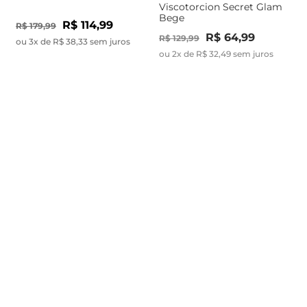
Viscotorcion Secret Glam
Bege
R$ 114,99
R$ 179,99
R$ 64,99
R$ 129,99
ou 3x de R$ 38,33 sem juros
ou 2x de R$ 32,49 sem juros
-48%
-49%
Saia Midi Transpassada
Saia Midi Com Bolso Plus
Plus Size Secret Glam
Size Secret Glam Marrom
Preto
R$ 74,99
R$ 89,99
R$ 144,99
R$ 174,99
ou 2x de R$ 37,49 sem juros
ou 3x de R$ 29,99 sem juros
-46%
-49%
Saia Midi Plus Size Secret
Glam Marrom
Saia Midi Com Bolso Plus
Size Secret Glam Bege
R$ 99,99
R$ 184,99
R$ 89,99
R$ 174,99
ou 3x de R$ 33,33 sem juros
ou 3x de R$ 29,99 sem juros