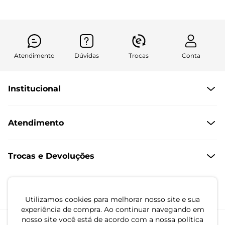
Atendimento
Dúvidas
Trocas
Conta
Institucional
Quem Somos
Atendimento
Políticas de Privacidade
Formas de Pagamento
Dúvidas Frequentes
Trocas e Devoluções
Formas de Entrega
Fale conosco pelo WhatsApp
Trocas e Devoluções
Segunda à sexta das 8:00 às 17:00
Regulamento de Promoções
Utilizamos cookies para melhorar nosso site e sua
Quero Revender
experiência de compra. Ao continuar navegando em
nosso site você está de acordo com a nossa política