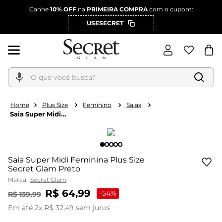
Ganhe
10% OFF
na
PRIMEIRA COMPRA
com o cupom:
USESECRET
O que você busca?
Plus Size
Feminino
Saias
Saia Super Midi
Feminina Plus Size
Secret Glam Preto
Saia Super Midi Feminina Plus Size
Secret Glam Preto
Marca:
Secret Glam
R$
64
,
99
-
54%
R$
139
,
99
Em até
2
x
R$
32
,
49
sem juros