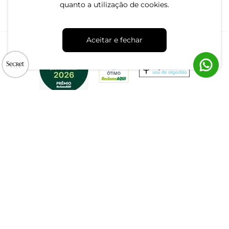
Canal de Denúncias | Ética
quanto a utilização de cookies.
Aceitar e fechar
CNPJ: 79.233.672/0001-05
Av. Maria Marangoni, 391 - 89129-080 - Luiz Alves - SC