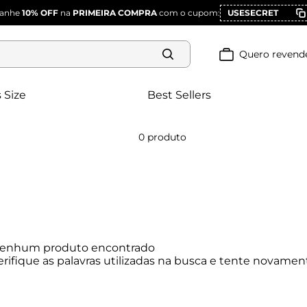
anhe
10% OFF
na
PRIMEIRA COMPRA
com o cupom:
USESECRET
Quero revend
 Size
Best Sellers
0
produto
enhum produto encontrado