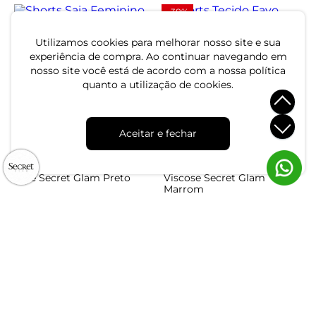
-38%
Utilizamos cookies para melhorar nosso site e sua
Shorts Saia Feminino
Shorts Tecido Favo Plus
experiência de compra. Ao continuar navegando em
Viscose Secret Glam Preto
Size Secret Glam Roxo
nosso site você está de acordo com a nossa política
quanto a utilização de cookies.
R$ 174,99
R$ 104,99
R$ 169,99
ou 5x de R$ 34,99 sem juros
ou 3x de R$ 34,99 sem juros
-38%
Aceitar e fechar
Shorts Tecido Favo Plus
Shorts Saia Feminino
Size Secret Glam Preto
Viscose Secret Glam
Marrom
R$ 104,99
R$ 174,99
R$ 169,99
ou 3x de R$ 34,99 sem juros
ou 5x de R$ 34,99 sem juros