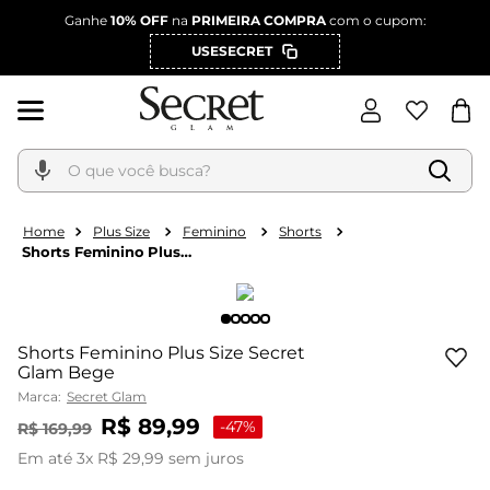
Ganhe
10% OFF
na
PRIMEIRA COMPRA
com o cupom:
USESECRET
O que você busca?
Plus Size
Feminino
Shorts
Shorts Feminino Plus
Size Secret Glam Bege
Shorts Feminino Plus Size Secret
Glam Bege
Marca:
Secret Glam
R$
89
,
99
-
47%
R$
169
,
99
Em até
3
x
R$
29
,
99
sem juros