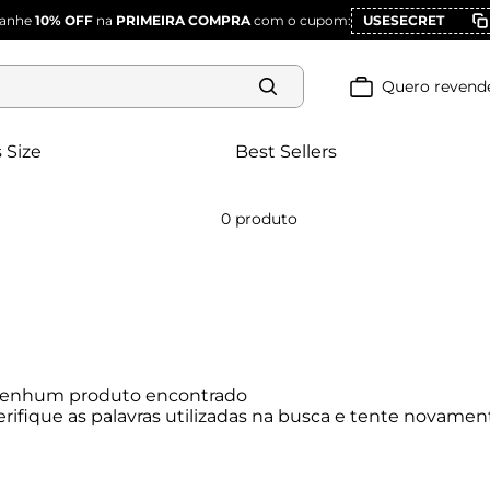
anhe
10% OFF
na
PRIMEIRA COMPRA
com o cupom:
USESECRET
Quero revend
 Size
Best Sellers
0
produto
enhum produto encontrado