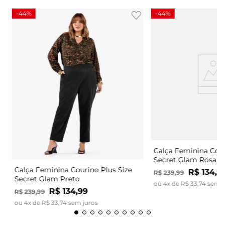
-
44%
-
44%
Calça Feminina Cour
Secret Glam Rosa
Calça Feminina Courino Plus Size
R$
134
,
9
R$
239
,
99
Secret Glam Preto
ou
4
x de
R$
33
,
74
sem j
R$
134
,
99
R$
239
,
99
ou
4
x de
R$
33
,
74
sem juros