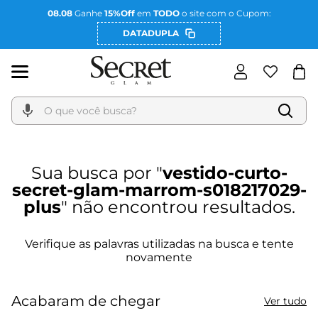
08.08
Ganhe
15%Off
em
TODO
o site com o Cupom:
DATADUPLA
O que você busca?
vestido-curto-
secret-glam-marrom-s018217029-
plus
Acabaram de chegar
Ver tudo