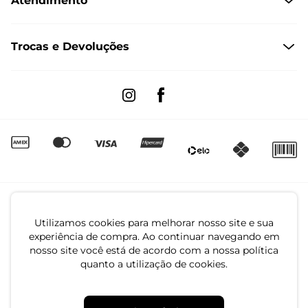
Atendimento
Políticas de Privacidade
Formas de Pagamento
Dúvidas Frequentes
Trocas e Devoluções
Formas de Entrega
Fale conosco pelo WhatsApp
Trocas e Devoluções
Segunda à sexta das 8:00 às 17:00
Regulamento de Promoções
Quero Revender
Canal de Denúncias | Ética
Utilizamos cookies para melhorar nosso site e sua
experiência de compra. Ao continuar navegando em
nosso site você está de acordo com a nossa política
quanto a utilização de cookies.
CNPJ: 79.233.672/0001-05