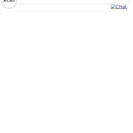
Institucional
Quem Somos
Atendimento
Políticas de Privacidade
Formas de Pagamento
Dúvidas Frequentes
Trocas e Devoluções
Formas de Entrega
Fale conosco pelo WhatsApp
Trocas e Devoluções
Segunda à sexta das 8:00 às 17:00
Regulamento de Promoções
Quero Revender
Canal de Denúncias | Ética