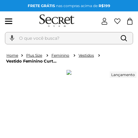
FRETE GRÁTIS
nas compras acima de
R$199
O que você busca?
Plus Size
Feminino
Vestidos
Vestido Feminino Curto
Manga Ampla Secret
Glam Preto
Lançamento