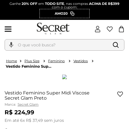
Ganhe
20% OFF
em
TODO SITE
, nas compras
ACIMA DE R$399
com o cupom:
AMO20
O que você busca?
Plus Size
Feminino
Vestidos
Vestido Feminino Super
Midi Viscose Secret
Glam Preto
Vestido Feminino Super Midi Viscose
Secret Glam Preto
Marca:
Secret Glam
R$
224
,
99
Em até
6
x
R$
37
,
49
sem juros