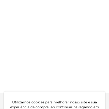
-58%
Vestido Feminino Curto
Vestido Feminino
Canelado Plus Size Secret
Molecotton Plus Size
Azul
Secret Glam Preto
R$ 119,99
R$ 79,99
R$ 189,99
ou 4x de R$ 29,99 sem juros
ou 2x de R$ 39,99 sem juros
-58%
Vestido Feminino Curto
Vestido Feminino
Viscose Secret Glam Verde
Molecotton Plus Size
Secret Glam Marrom
R$ 144,99
R$ 79,99
R$ 189,99
ou 4x de R$ 36,24 sem juros
ou 2x de R$ 39,99 sem juros
Utilizamos cookies para melhorar nosso site e sua
experiência de compra. Ao continuar navegando em