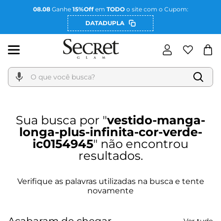
08.08
Ganhe
15%Off
em
TODO
o site com o Cupom:
DATADUPLA
O que você busca?
vestido-manga-
longa-plus-infinita-cor-verde-
ic0154945
Acabaram de chegar
Ver tudo