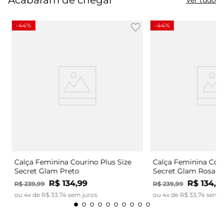
-
44%
-
44%
Calça Feminina Courino Plus Size
Calça Feminina Cour
Secret Glam Preto
Secret Glam Rosa
R$
134
,
99
R$
134
,
9
R$
239
,
99
R$
239
,
99
ou
4
x de
R$
33
,
74
sem juros
ou
4
x de
R$
33
,
74
sem j