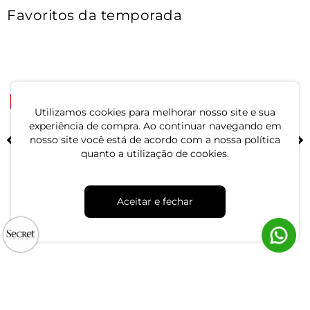
Favoritos da temporada
-48%
-57%
Utilizamos cookies para melhorar nosso site e sua
experiência de compra. Ao continuar navegando em
Blusa Feminina Viscose
Blusa Manga Curta Pluz
nosso site você está de acordo com a nossa política
Plus Size Secret Glam Preto
Size Secret Glam Preto
quanto a utilização de cookies.
R$ 54,99
R$ 44,99
R$ 104,99
R$ 104,99
ou 1x de R$ 54,99 sem juros
ou 1x de R$ 44,99 sem juros
Aceitar e fechar