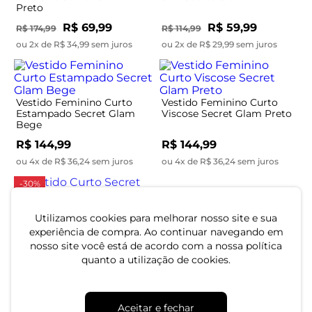
Preto
R$ 69,99
R$ 59,99
R$ 174,99
R$ 114,99
ou 2x de R$ 34,99 sem juros
ou 2x de R$ 29,99 sem juros
Vestido Feminino Curto
Vestido Feminino Curto
Estampado Secret Glam
Viscose Secret Glam Preto
Bege
R$ 144,99
R$ 144,99
ou 4x de R$ 36,24 sem juros
ou 4x de R$ 36,24 sem juros
-30%
Vestido Curto Secret Glam
Preto
Utilizamos cookies para melhorar nosso site e sua
Vestido Feminino Super
Midi Molecotton Secret
experiência de compra. Ao continuar navegando em
Glam Vermelho
nosso site você está de acordo com a nossa política
R$ 94,99
R$ 134,99
quanto a utilização de cookies.
R$ 174,99
ou 3x de R$ 31,66 sem juros
ou 5x de R$ 34,99 sem juros
-45%
-58%
Aceitar e fechar