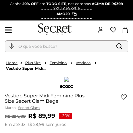
Ganhe
20% OFF
em
TODO SITE
, nas compras
ACIMA DE R$399
com o cupom:
AMO20
O que você busca?
Plus Size
Feminino
Vestidos
Vestido Super Midi
Feminino Plus Size
Secert Glam Bege
Vestido Super Midi Feminino Plus
Size Secert Glam Bege
Marca:
Secret Glam
R$
89
,
99
-
60%
R$
224
,
99
Em até
3
x
R$
29
,
99
sem juros